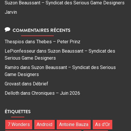
Suzon Beaussant – Syndicat des Serious Game Designers
Jarvin
COMMENTAIRES RÉCENTS
Thespios
dans
Thebes – Peter Prinz
LePionfesseur
dans
Suzon Beaussant – Syndicat des
Serious Game Designers
Ramiro
dans
Suzon Beaussant – Syndicat des Serious
Game Designers
Grovast
dans
Débrief
Delloth
dans
Chroniques – Juin 2026
ÉTIQUETTES
7 Wonders
Android
Antoine Bauza
As d'Or