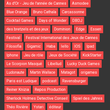
As d'Or - Jeu de l'année de Cannes
Asmodee
Blue Orange
Bruno Cathala
Carcassonne
Cocktail Games
Days of Wonder
DBDJ
des bretzels et des jeux
Dominion
Edge
Essen
Festival
Festival International des Jeux de Cannes
Filosofia
Gigamic
Haba
Iello
IOS
Ipad
Iphone
Jeu de rôle
Jeux de Société
KickStarter
Le Scorpion Masqué
Libellud
Lucky Duck Games
Ludonaute
Martin Wallace
Matagot
origames
Paris est Ludique
podcast
Ravensburger
Reiner Knizia
Repos Production
Sherlock Holmes Detective Conseil
Spiel des Jahres
Théo Rivière
Ystari
éditeur