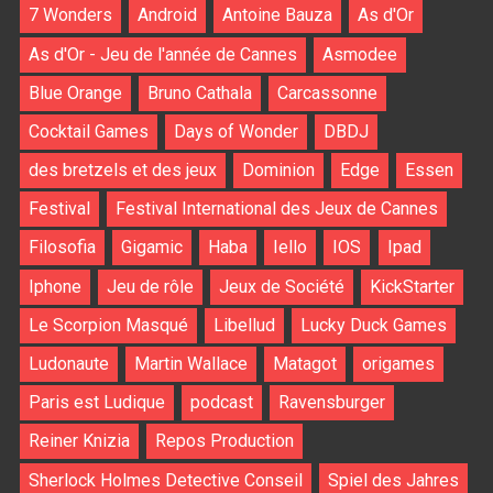
7 Wonders
Android
Antoine Bauza
As d'Or
As d'Or - Jeu de l'année de Cannes
Asmodee
Blue Orange
Bruno Cathala
Carcassonne
Cocktail Games
Days of Wonder
DBDJ
des bretzels et des jeux
Dominion
Edge
Essen
Festival
Festival International des Jeux de Cannes
Filosofia
Gigamic
Haba
Iello
IOS
Ipad
Iphone
Jeu de rôle
Jeux de Société
KickStarter
Le Scorpion Masqué
Libellud
Lucky Duck Games
Ludonaute
Martin Wallace
Matagot
origames
Paris est Ludique
podcast
Ravensburger
Reiner Knizia
Repos Production
Sherlock Holmes Detective Conseil
Spiel des Jahres