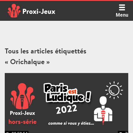
Skip
to
Menu
content
Proxi Jeux - Le podcast qui vous parle de jeux de société
Tous les articles étiquettés
« Orichalque »