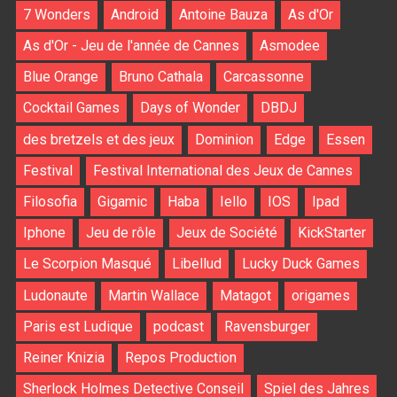
7 Wonders
Android
Antoine Bauza
As d'Or
As d'Or - Jeu de l'année de Cannes
Asmodee
Blue Orange
Bruno Cathala
Carcassonne
Cocktail Games
Days of Wonder
DBDJ
des bretzels et des jeux
Dominion
Edge
Essen
Festival
Festival International des Jeux de Cannes
Filosofia
Gigamic
Haba
Iello
IOS
Ipad
Iphone
Jeu de rôle
Jeux de Société
KickStarter
Le Scorpion Masqué
Libellud
Lucky Duck Games
Ludonaute
Martin Wallace
Matagot
origames
Paris est Ludique
podcast
Ravensburger
Reiner Knizia
Repos Production
Sherlock Holmes Detective Conseil
Spiel des Jahres