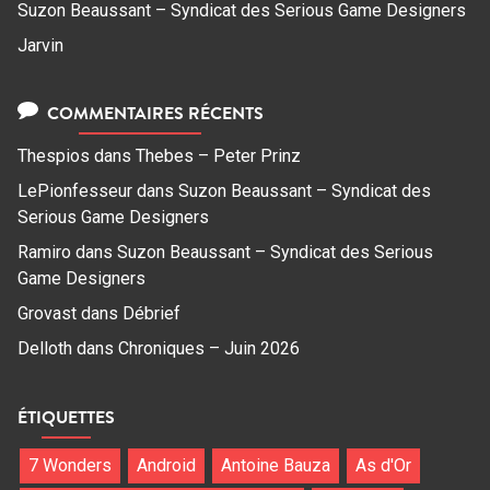
Suzon Beaussant – Syndicat des Serious Game Designers
Jarvin
COMMENTAIRES RÉCENTS
Thespios
dans
Thebes – Peter Prinz
LePionfesseur
dans
Suzon Beaussant – Syndicat des
Serious Game Designers
Ramiro
dans
Suzon Beaussant – Syndicat des Serious
Game Designers
Grovast
dans
Débrief
Delloth
dans
Chroniques – Juin 2026
ÉTIQUETTES
7 Wonders
Android
Antoine Bauza
As d'Or