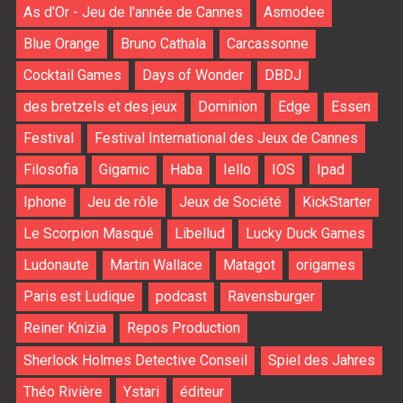
As d'Or - Jeu de l'année de Cannes
Asmodee
Blue Orange
Bruno Cathala
Carcassonne
Cocktail Games
Days of Wonder
DBDJ
des bretzels et des jeux
Dominion
Edge
Essen
Festival
Festival International des Jeux de Cannes
Filosofia
Gigamic
Haba
Iello
IOS
Ipad
Iphone
Jeu de rôle
Jeux de Société
KickStarter
Le Scorpion Masqué
Libellud
Lucky Duck Games
Ludonaute
Martin Wallace
Matagot
origames
Paris est Ludique
podcast
Ravensburger
Reiner Knizia
Repos Production
Sherlock Holmes Detective Conseil
Spiel des Jahres
Théo Rivière
Ystari
éditeur