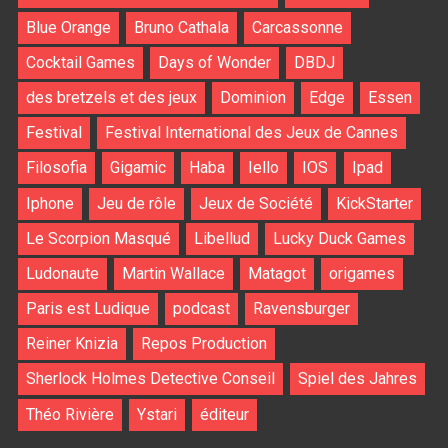
Blue Orange
Bruno Cathala
Carcassonne
Cocktail Games
Days of Wonder
DBDJ
des bretzels et des jeux
Dominion
Edge
Essen
Festival
Festival International des Jeux de Cannes
Filosofia
Gigamic
Haba
Iello
IOS
Ipad
Iphone
Jeu de rôle
Jeux de Société
KickStarter
Le Scorpion Masqué
Libellud
Lucky Duck Games
Ludonaute
Martin Wallace
Matagot
origames
Paris est Ludique
podcast
Ravensburger
Reiner Knizia
Repos Production
Sherlock Holmes Detective Conseil
Spiel des Jahres
Théo Rivière
Ystari
éditeur