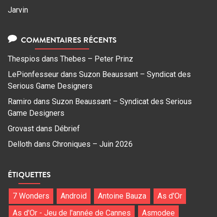
Jarvin
COMMENTAIRES RÉCENTS
Thespios
dans
Thebes – Peter Prinz
LePionfesseur
dans
Suzon Beaussant – Syndicat des
Serious Game Designers
Ramiro
dans
Suzon Beaussant – Syndicat des Serious
Game Designers
Grovast
dans
Débrief
Delloth
dans
Chroniques – Juin 2026
ÉTIQUETTES
7 Wonders
Android
Antoine Bauza
As d'Or
As d'Or - Jeu de l'année de Cannes
Asmodee