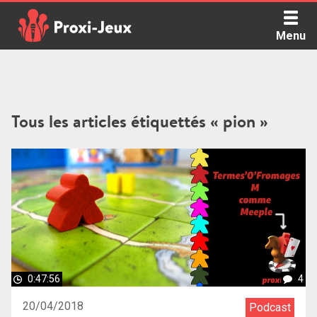
Skip
to
Menu
content
Proxi Jeux - Le podcast qui vous parle de jeux de société
Tous les articles étiquettés « pion »
0:47:56
4
20/04/2018
Podcast