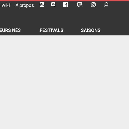
 wiki
A propos
EURS NÉS
FESTIVALS
SAISONS