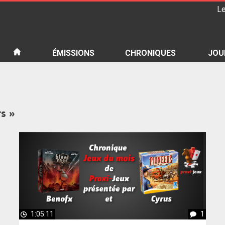
Le
iété
ÉMISSIONS
CHRONIQUES
JOU
rs »
1:05:11
1