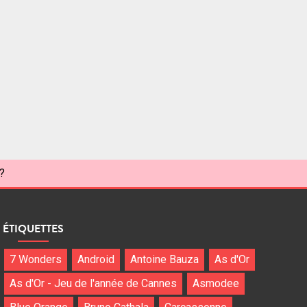
?
ÉTIQUETTES
7 Wonders
Android
Antoine Bauza
As d'Or
As d'Or - Jeu de l'année de Cannes
Asmodee