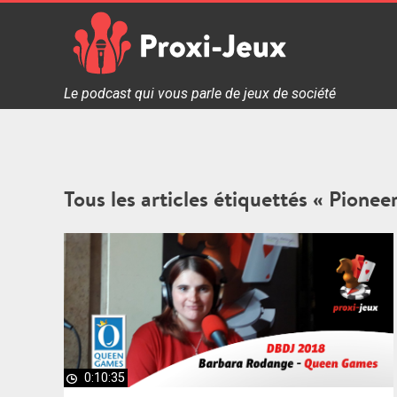
Skip
to
content
Proxi Jeux - Le podcast qui vous parle de jeux de soc
Le podcast qui vous parle de jeux de société
Tous les articles étiquettés « Pionee
0:10:35