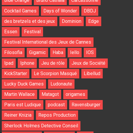
Blue Orange
Bruno Cathala
Carcassonne
Cocktail Games
Days of Wonder
DBDJ
des bretzels et des jeux
Dominion
Edge
Essen
Festival
Festival International des Jeux de Cannes
Filosofia
Gigamic
Haba
Iello
IOS
Ipad
Iphone
Jeu de rôle
Jeux de Société
KickStarter
Le Scorpion Masqué
Libellud
Lucky Duck Games
Ludonaute
Martin Wallace
Matagot
origames
Paris est Ludique
podcast
Ravensburger
Reiner Knizia
Repos Production
Sherlock Holmes Detective Conseil