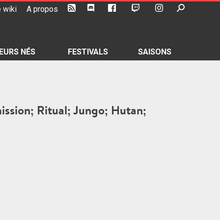
 wiki
A propos
EURS NÉS
FESTIVALS
SAISONS
mission; Ritual; Jungo; Hutan;