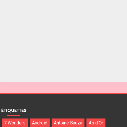
?
ÉTIQUETTES
7 Wonders
Android
Antoine Bauza
As d'Or