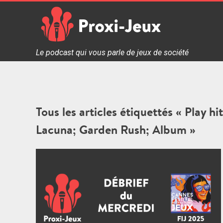
Skip
to
content
Proxi Jeux - Le podcast qui vous parle de jeux de soc
Le podcast qui vous parle de jeux de société
Tous les articles étiquettés « Play h
Lacuna; Garden Rush; Album »