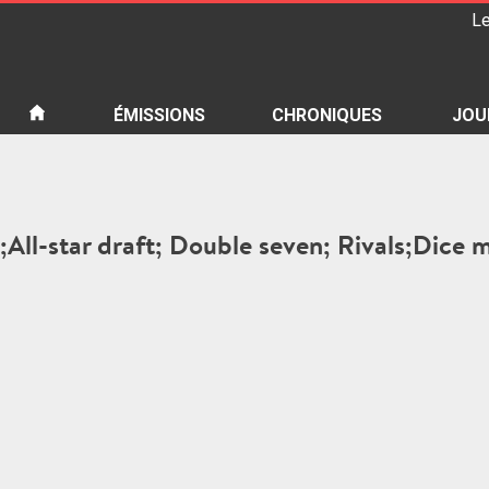
Le
iété
ÉMISSIONS
CHRONIQUES
JOU
it;All-star draft; Double seven; Rivals;Dice 