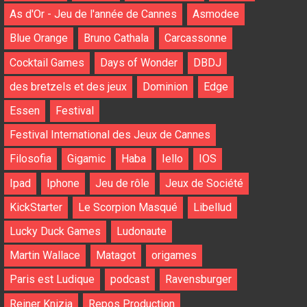
As d'Or - Jeu de l'année de Cannes
Asmodee
Blue Orange
Bruno Cathala
Carcassonne
Cocktail Games
Days of Wonder
DBDJ
des bretzels et des jeux
Dominion
Edge
Essen
Festival
Festival International des Jeux de Cannes
Filosofia
Gigamic
Haba
Iello
IOS
Ipad
Iphone
Jeu de rôle
Jeux de Société
KickStarter
Le Scorpion Masqué
Libellud
Lucky Duck Games
Ludonaute
Martin Wallace
Matagot
origames
Paris est Ludique
podcast
Ravensburger
Reiner Knizia
Repos Production