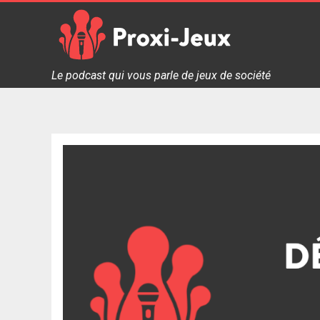
Skip
to
content
Proxi Jeux - Le podcast qui vous parle de jeux de soc
Le podcast qui vous parle de jeux de société