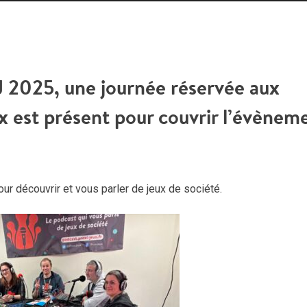
flèc
haut
pou
aug
J 2025, une journée réservée aux
ou
dimi
ux est présent pour couvrir l’évènem
le
vol
ur découvrir et vous parler de jeux de société.