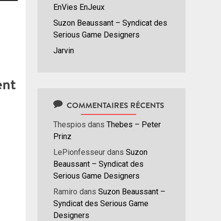
EnVies EnJeux
hes
/bas
Suzon Beaussant – Syndicat des
r
Serious Game Designers
menter
Jarvin
nuer
ent
ume.
COMMENTAIRES RÉCENTS
Thespios
dans
Thebes – Peter
Prinz
LePionfesseur
dans
Suzon
Beaussant – Syndicat des
Serious Game Designers
Ramiro
dans
Suzon Beaussant –
Syndicat des Serious Game
Designers