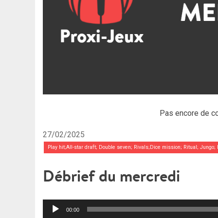
Pas encore de c
27/02/2025
Play hit;All-star draft; Double seven; Rivals;Dice mission; Ritual; Jung
Débrief du mercredi
Lecteur
00:00
audio