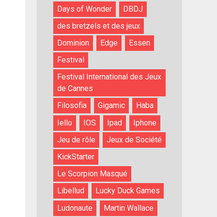
Days of Wonder
DBDJ
des bretzels et des jeux
Dominion
Edge
Essen
Festival
Festival International des Jeux
de Cannes
Filosofia
Gigamic
Haba
Iello
IOS
Ipad
Iphone
Jeu de rôle
Jeux de Société
KickStarter
Le Scorpion Masqué
Libellud
Lucky Duck Games
Ludonaute
Martin Wallace