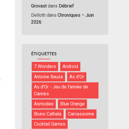
Grovast
dans
Débrief
Delloth
dans
Chroniques – Juin
2026
ÉTIQUETTES
7 Wonders
Android
Antoine Bauza
As d'Or
z
As d'Or - Jeu de l'année de
Cannes
Asmodee
Blue Orange
Bruno Cathala
Carcassonne
Cocktail Games