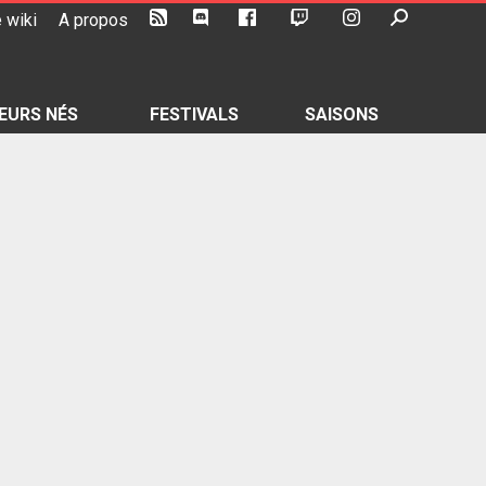
 wiki
A propos
EURS NÉS
FESTIVALS
SAISONS