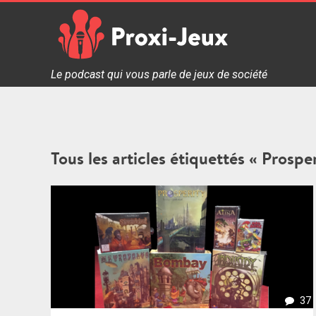
Skip
to
content
Proxi Jeux - Le podcast qui vous parle de jeux de soc
Le podcast qui vous parle de jeux de société
Tous les articles étiquettés « Prosper
37