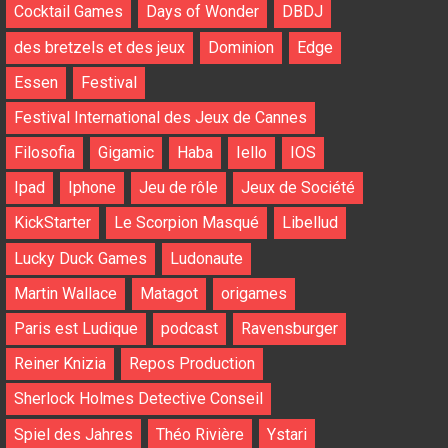
Cocktail Games
Days of Wonder
DBDJ
des bretzels et des jeux
Dominion
Edge
Essen
Festival
Festival International des Jeux de Cannes
Filosofia
Gigamic
Haba
Iello
IOS
Ipad
Iphone
Jeu de rôle
Jeux de Société
KickStarter
Le Scorpion Masqué
Libellud
Lucky Duck Games
Ludonaute
Martin Wallace
Matagot
origames
Paris est Ludique
podcast
Ravensburger
Reiner Knizia
Repos Production
Sherlock Holmes Detective Conseil
Spiel des Jahres
Théo Rivière
Ystari