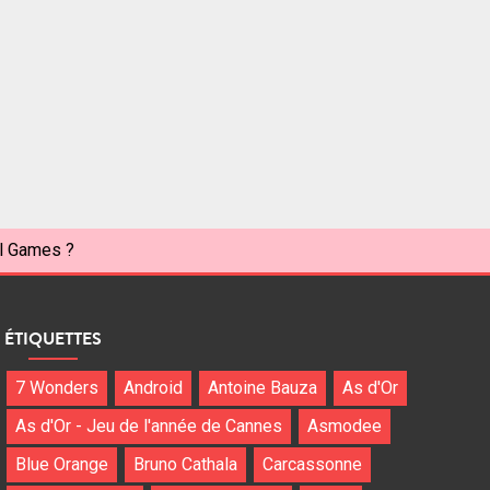
al Games ?
ÉTIQUETTES
7 Wonders
Android
Antoine Bauza
As d'Or
As d'Or - Jeu de l'année de Cannes
Asmodee
Blue Orange
Bruno Cathala
Carcassonne