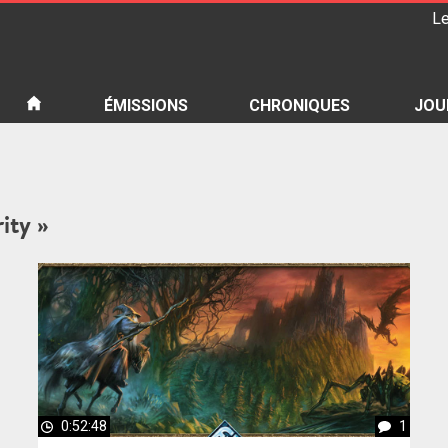
Le
iété
ÉMISSIONS
CHRONIQUES
JOU
ity »
0:52:48
1