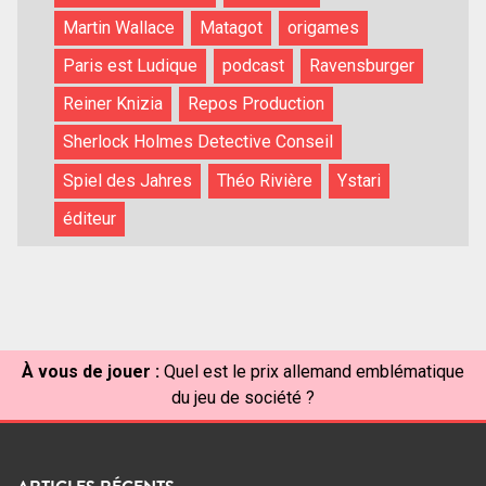
Martin Wallace
Matagot
origames
Paris est Ludique
podcast
Ravensburger
Reiner Knizia
Repos Production
Sherlock Holmes Detective Conseil
Spiel des Jahres
Théo Rivière
Ystari
éditeur
À vous de jouer :
Quel est le prix allemand emblématique
du jeu de société ?
ARTICLES RÉCENTS