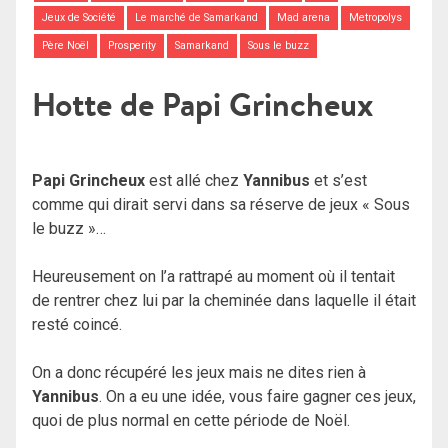
Jeux de Société
Le marché de Samarkand
Mad arena
Metropolys
Père Noël
Prosperity
Samarkand
Sous le buzz
Hotte de Papi Grincheux
Papi Grincheux
est allé chez
Yannibus
et s’est
comme qui dirait servi dans sa réserve de jeux « Sous
le buzz »…
Heureusement on l’a rattrapé au moment où il tentait
de rentrer chez lui par la cheminée dans laquelle il était
resté coincé.
On a donc récupéré les jeux mais ne dites rien à
Yannibus
. On a eu une idée, vous faire gagner ces jeux,
quoi de plus normal en cette période de Noël.