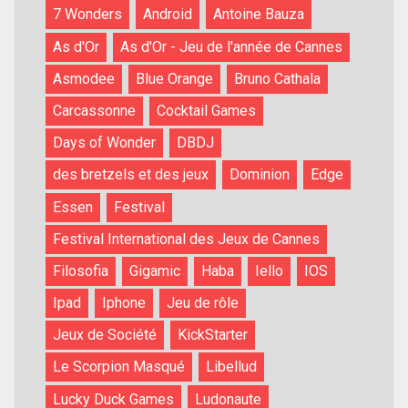
7 Wonders
Android
Antoine Bauza
As d'Or
As d'Or - Jeu de l'année de Cannes
Asmodee
Blue Orange
Bruno Cathala
Carcassonne
Cocktail Games
Days of Wonder
DBDJ
des bretzels et des jeux
Dominion
Edge
Essen
Festival
Festival International des Jeux de Cannes
Filosofia
Gigamic
Haba
Iello
IOS
Ipad
Iphone
Jeu de rôle
Jeux de Société
KickStarter
Le Scorpion Masqué
Libellud
Lucky Duck Games
Ludonaute