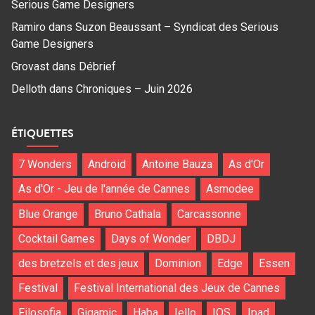
Serious Game Designers
Ramiro
dans
Suzon Beaussant – Syndicat des Serious
Game Designers
Grovast
dans
Débrief
Delloth
dans
Chroniques – Juin 2026
ÉTIQUETTES
7 Wonders
Android
Antoine Bauza
As d'Or
As d'Or - Jeu de l'année de Cannes
Asmodee
Blue Orange
Bruno Cathala
Carcassonne
Cocktail Games
Days of Wonder
DBDJ
des bretzels et des jeux
Dominion
Edge
Essen
Festival
Festival International des Jeux de Cannes
Filosofia
Gigamic
Haba
Iello
IOS
Ipad