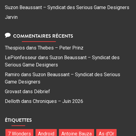
Suzon Beaussant – Syndicat des Serious Game Designers
Jarvin
COMMENTAIRES RÉCENTS
Thespios
dans
Thebes – Peter Prinz
LePionfesseur
dans
Suzon Beaussant – Syndicat des
Serious Game Designers
Ramiro
dans
Suzon Beaussant – Syndicat des Serious
Game Designers
Grovast
dans
Débrief
Delloth
dans
Chroniques – Juin 2026
ÉTIQUETTES
7 Wonders
Android
Antoine Bauza
As d'Or