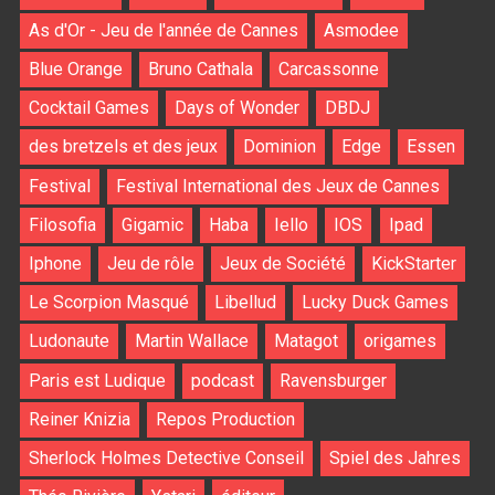
As d'Or - Jeu de l'année de Cannes
Asmodee
Blue Orange
Bruno Cathala
Carcassonne
Cocktail Games
Days of Wonder
DBDJ
des bretzels et des jeux
Dominion
Edge
Essen
Festival
Festival International des Jeux de Cannes
Filosofia
Gigamic
Haba
Iello
IOS
Ipad
Iphone
Jeu de rôle
Jeux de Société
KickStarter
Le Scorpion Masqué
Libellud
Lucky Duck Games
Ludonaute
Martin Wallace
Matagot
origames
Paris est Ludique
podcast
Ravensburger
Reiner Knizia
Repos Production
Sherlock Holmes Detective Conseil
Spiel des Jahres