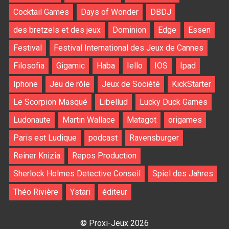
Cocktail Games
Days of Wonder
DBDJ
des bretzels et des jeux
Dominion
Edge
Essen
Festival
Festival International des Jeux de Cannes
Filosofia
Gigamic
Haba
Iello
IOS
Ipad
Iphone
Jeu de rôle
Jeux de Société
KickStarter
Le Scorpion Masqué
Libellud
Lucky Duck Games
Ludonaute
Martin Wallace
Matagot
origames
Paris est Ludique
podcast
Ravensburger
Reiner Knizia
Repos Production
Sherlock Holmes Detective Conseil
Spiel des Jahres
Théo Rivière
Ystari
éditeur
© Proxi-Jeux 2026