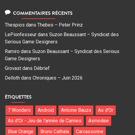
COMMENTAIRES RÉCENTS
Thespios
dans
Thebes – Peter Prinz
LePionfesseur
dans
Suzon Beaussant – Syndicat des
Serious Game Designers
Ramiro
dans
Suzon Beaussant – Syndicat des Serious
Game Designers
Grovast
dans
Débrief
Delloth
dans
Chroniques – Juin 2026
ÉTIQUETTES
7 Wonders
Android
Antoine Bauza
As d'Or
As d'Or - Jeu de l'année de Cannes
Asmodee
Blue Orange
Bruno Cathala
Carcassonne