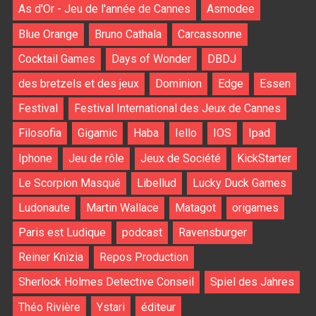
As d'Or - Jeu de l'année de Cannes
Asmodee
Blue Orange
Bruno Cathala
Carcassonne
Cocktail Games
Days of Wonder
DBDJ
des bretzels et des jeux
Dominion
Edge
Essen
Festival
Festival International des Jeux de Cannes
Filosofia
Gigamic
Haba
Iello
IOS
Ipad
Iphone
Jeu de rôle
Jeux de Société
KickStarter
Le Scorpion Masqué
Libellud
Lucky Duck Games
Ludonaute
Martin Wallace
Matagot
origames
Paris est Ludique
podcast
Ravensburger
Reiner Knizia
Repos Production
Sherlock Holmes Detective Conseil
Spiel des Jahres
Théo Rivière
Ystari
éditeur