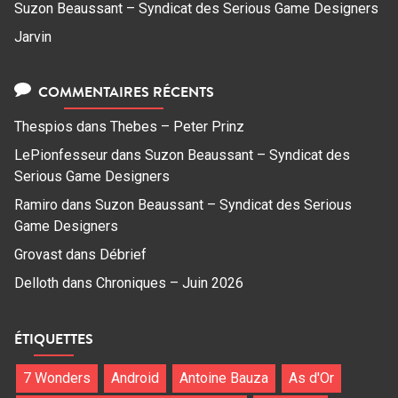
Suzon Beaussant – Syndicat des Serious Game Designers
Jarvin
COMMENTAIRES RÉCENTS
Thespios
dans
Thebes – Peter Prinz
LePionfesseur
dans
Suzon Beaussant – Syndicat des
Serious Game Designers
Ramiro
dans
Suzon Beaussant – Syndicat des Serious
Game Designers
Grovast
dans
Débrief
Delloth
dans
Chroniques – Juin 2026
ÉTIQUETTES
7 Wonders
Android
Antoine Bauza
As d'Or