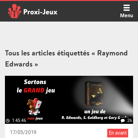
Skip
to
Menu
content
Proxi Jeux - Le podcast qui vous parle de jeux de société
Tous les articles étiquettés « Raymond
Edwards »
1:45:46
26
17/05/2019
En avant