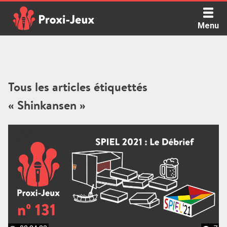
Skip
to
Menu
content
Proxi Jeux - Le podcast qui vous parle de jeux de société
Tous les articles étiquettés
« Shinkansen »