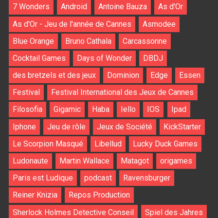
7 Wonders
Android
Antoine Bauza
As d'Or
As d'Or - Jeu de l'année de Cannes
Asmodee
Blue Orange
Bruno Cathala
Carcassonne
Cocktail Games
Days of Wonder
DBDJ
des bretzels et des jeux
Dominion
Edge
Essen
Festival
Festival International des Jeux de Cannes
Filosofia
Gigamic
Haba
Iello
IOS
Ipad
Iphone
Jeu de rôle
Jeux de Société
KickStarter
Le Scorpion Masqué
Libellud
Lucky Duck Games
Ludonaute
Martin Wallace
Matagot
origames
Paris est Ludique
podcast
Ravensburger
Reiner Knizia
Repos Production
Sherlock Holmes Detective Conseil
Spiel des Jahres