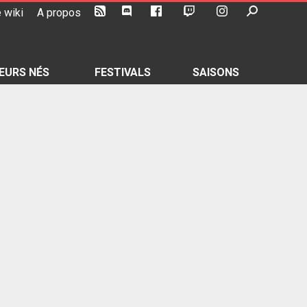
 wiki
A propos
EURS NÉS
FESTIVALS
SAISONS