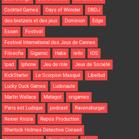
Cocktail Games
Days of Wonder
DBDJ
des bretzels et des jeux
Dominion
Edge
Essen
Festival
Festival International des Jeux de Cannes
Filosofia
Gigamic
Haba
Iello
IOS
Ipad
Iphone
Jeu de rôle
Jeux de Société
KickStarter
Le Scorpion Masqué
Libellud
Lucky Duck Games
Ludonaute
Martin Wallace
Matagot
origames
Paris est Ludique
podcast
Ravensburger
Reiner Knizia
Repos Production
Sherlock Holmes Detective Conseil