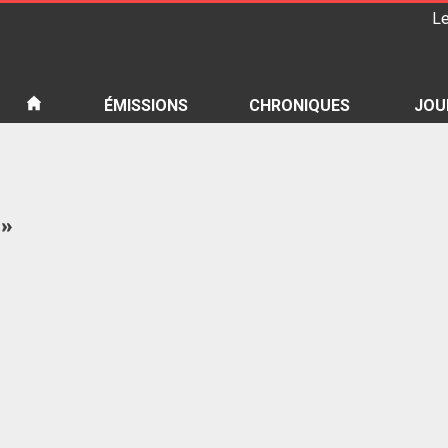
Le
iété
ÉMISSIONS
CHRONIQUES
JOU
 »