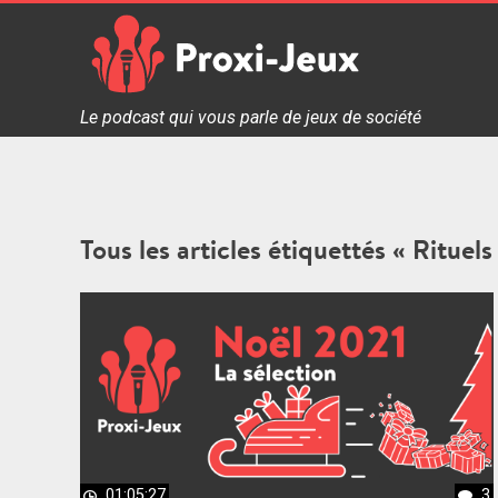
Skip
to
content
Proxi Jeux - Le podcast qui vous parle de jeux de soc
Le podcast qui vous parle de jeux de société
Tous les articles étiquettés « Rituels
01:05:27
3