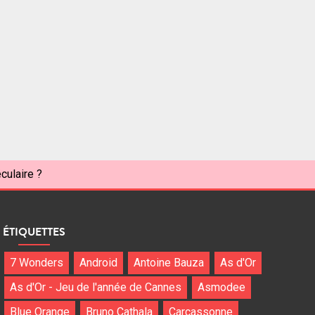
culaire ?
ÉTIQUETTES
7 Wonders
Android
Antoine Bauza
As d'Or
As d'Or - Jeu de l'année de Cannes
Asmodee
Blue Orange
Bruno Cathala
Carcassonne