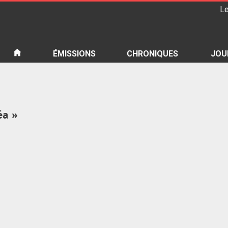
Le
iété
ÉMISSIONS
CHRONIQUES
JOU
éa »