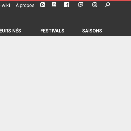
 wiki
A propos
EURS NÉS
FESTIVALS
SAISONS