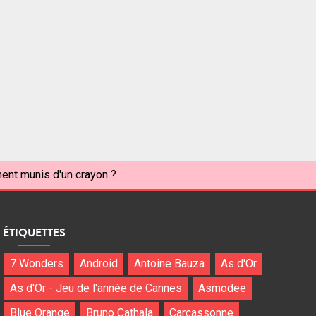
ent munis d'un crayon ?
ÉTIQUETTES
7 Wonders
Android
Antoine Bauza
As d'Or
As d'Or - Jeu de l'année de Cannes
Asmodee
Blue Orange
Bruno Cathala
Carcassonne