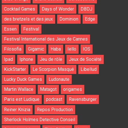
Cocktail Games
Days of Wonder
DBDJ
des bretzels et des jeux
Dominion
Edge
Essen
Festival
Festival International des Jeux de Cannes
Filosofia
Gigamic
Haba
Iello
IOS
Ipad
Iphone
Jeu de rôle
Jeux de Société
KickStarter
Le Scorpion Masqué
Libellud
Lucky Duck Games
Ludonaute
Martin Wallace
Matagot
origames
Paris est Ludique
podcast
Ravensburger
Reiner Knizia
Repos Production
Sherlock Holmes Detective Conseil