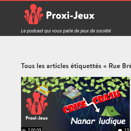
Skip
to
content
Proxi Jeux - Le podcast qui vous parle de jeux de soc
Le podcast qui vous parle de jeux de société
Tous les articles étiquettés « Rue Br
2:00:09
13