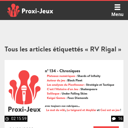
Skip
to
Menu
content
Proxi Jeux - Le podcast qui vous parle de jeux de société
Tous les articles étiquettés « RV Rigal »
02:15:59
16