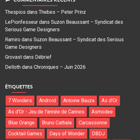
Thespios
dans
Thebes – Peter Prinz
LePionfesseur
dans
Suzon Beaussant – Syndicat des
Serious Game Designers
Ramiro
dans
Suzon Beaussant – Syndicat des Serious
Game Designers
Grovast
dans
Débrief
Delloth
dans
Chroniques – Juin 2026
ÉTIQUETTES
7 Wonders
Android
Antoine Bauza
As d'Or
As d'Or - Jeu de l'année de Cannes
Asmodee
Blue Orange
Bruno Cathala
Carcassonne
Cocktail Games
Days of Wonder
DBDJ