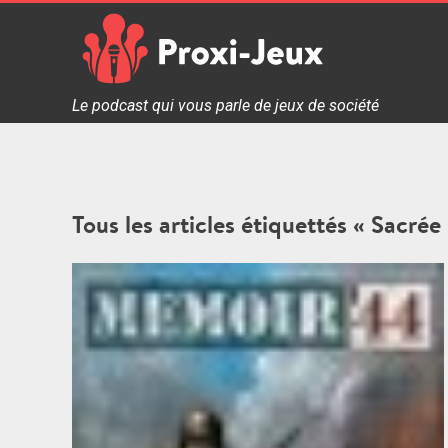
Skip
to
content
Proxi Jeux - Le podcast qui vous parle de jeux de soc
Le podcast qui vous parle de jeux de société
Tous les articles étiquettés « Sacré