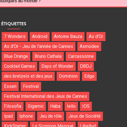
s ludiques au monde ?
ÉTIQUETTES
7 Wonders
Android
Antoine Bauza
As d'Or
As d'Or - Jeu de l'année de Cannes
Asmodee
Blue Orange
Bruno Cathala
Carcassonne
Cocktail Games
Days of Wonder
DBDJ
des bretzels et des jeux
Dominion
Edge
Essen
Festival
Festival International des Jeux de Cannes
Filosofia
Gigamic
Haba
Iello
IOS
Ipad
Iphone
Jeu de rôle
Jeux de Société
KickStarter
Le Scorpion Masqué
Libellud