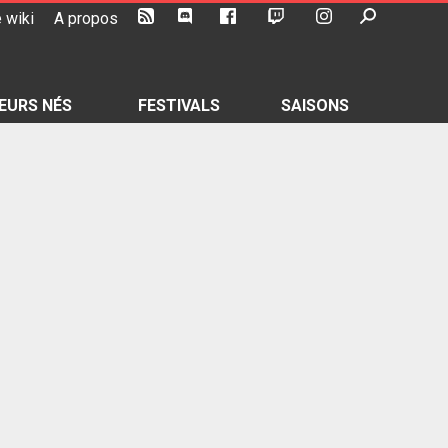
 wiki
A propos
EURS NÉS
FESTIVALS
SAISONS