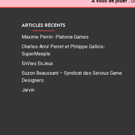
À vous de jouer :
D
ARTICLES RÉCENTS
Maxime Perrin- Platonia Games
Charles-Amir Perret et Philippe Gallois-
SuperMeeple
EnVies EnJeux
Suzon Beaussant – Syndicat des Serious Game
Designers
Jarvin