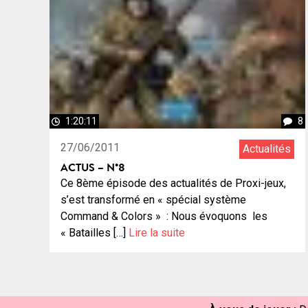
1:20:11
8
27/06/2011
Actualités
ACTUS – N°8
Ce 8ème épisode des actualités de Proxi-jeux,
s’est transformé en « spécial système
Command & Colors » : Nous évoquons les
« Batailles […]
Lire la suite