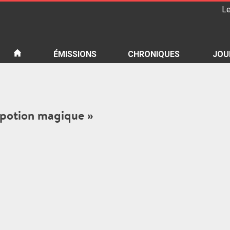
Le
iété
ÉMISSIONS
CHRONIQUES
JOU
e potion magique »