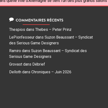
ans quelle ville d'Allemagne se tient l'un des plus grands salon
COMMENTAIRES RÉCENTS
Thespios
dans
Thebes – Peter Prinz
LePionfesseur
dans
Suzon Beaussant – Syndicat
des Serious Game Designers
Ramiro
dans
Suzon Beaussant – Syndicat des
Serious Game Designers
Grovast
dans
Débrief
Delloth
dans
Chroniques – Juin 2026