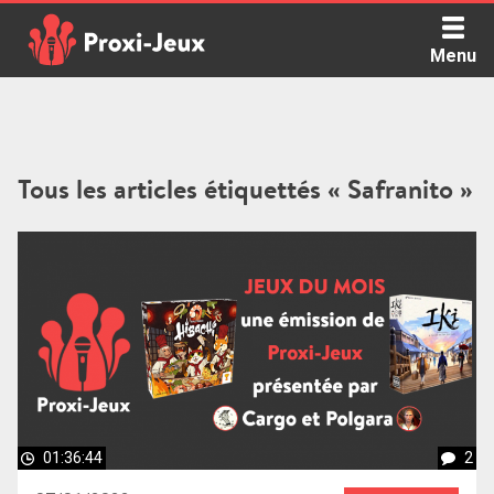
Skip
to
Menu
content
Proxi Jeux - Le podcast qui vous parle de jeux de société
Tous les articles étiquettés « Safranito »
01:36:44
2