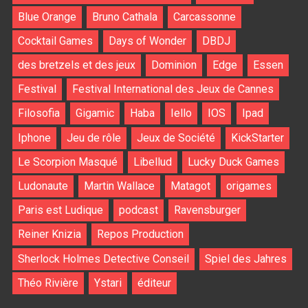
Blue Orange
Bruno Cathala
Carcassonne
Cocktail Games
Days of Wonder
DBDJ
des bretzels et des jeux
Dominion
Edge
Essen
Festival
Festival International des Jeux de Cannes
Filosofia
Gigamic
Haba
Iello
IOS
Ipad
Iphone
Jeu de rôle
Jeux de Société
KickStarter
Le Scorpion Masqué
Libellud
Lucky Duck Games
Ludonaute
Martin Wallace
Matagot
origames
Paris est Ludique
podcast
Ravensburger
Reiner Knizia
Repos Production
Sherlock Holmes Detective Conseil
Spiel des Jahres
Théo Rivière
Ystari
éditeur