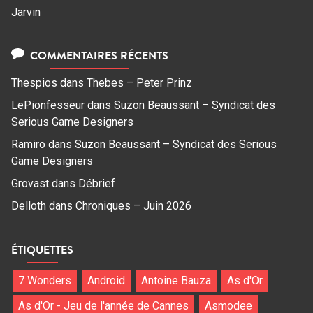
Jarvin
COMMENTAIRES RÉCENTS
Thespios
dans
Thebes – Peter Prinz
LePionfesseur
dans
Suzon Beaussant – Syndicat des
Serious Game Designers
Ramiro
dans
Suzon Beaussant – Syndicat des Serious
Game Designers
Grovast
dans
Débrief
Delloth
dans
Chroniques – Juin 2026
ÉTIQUETTES
7 Wonders
Android
Antoine Bauza
As d'Or
As d'Or - Jeu de l'année de Cannes
Asmodee