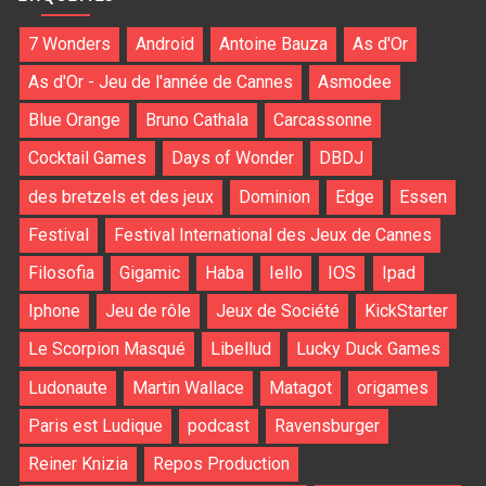
7 Wonders
Android
Antoine Bauza
As d'Or
As d'Or - Jeu de l'année de Cannes
Asmodee
Blue Orange
Bruno Cathala
Carcassonne
Cocktail Games
Days of Wonder
DBDJ
des bretzels et des jeux
Dominion
Edge
Essen
Festival
Festival International des Jeux de Cannes
Filosofia
Gigamic
Haba
Iello
IOS
Ipad
Iphone
Jeu de rôle
Jeux de Société
KickStarter
Le Scorpion Masqué
Libellud
Lucky Duck Games
Ludonaute
Martin Wallace
Matagot
origames
Paris est Ludique
podcast
Ravensburger
Reiner Knizia
Repos Production