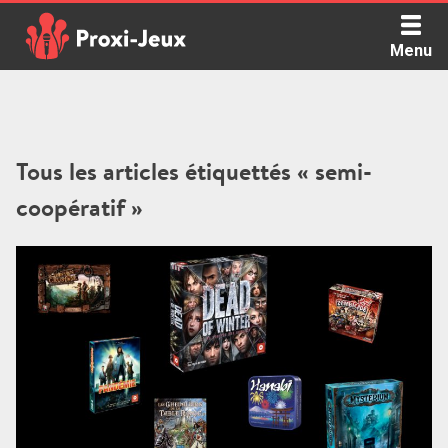
Skip
to
Menu
content
Proxi Jeux - Le podcast qui vous parle de jeux de société
Tous les articles étiquettés « semi-
coopératif »