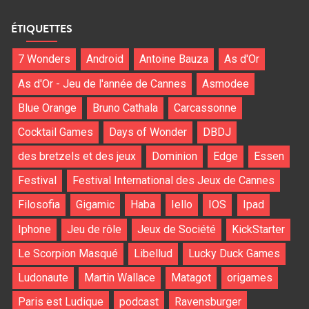
ÉTIQUETTES
7 Wonders
Android
Antoine Bauza
As d'Or
As d'Or - Jeu de l'année de Cannes
Asmodee
Blue Orange
Bruno Cathala
Carcassonne
Cocktail Games
Days of Wonder
DBDJ
des bretzels et des jeux
Dominion
Edge
Essen
Festival
Festival International des Jeux de Cannes
Filosofia
Gigamic
Haba
Iello
IOS
Ipad
Iphone
Jeu de rôle
Jeux de Société
KickStarter
Le Scorpion Masqué
Libellud
Lucky Duck Games
Ludonaute
Martin Wallace
Matagot
origames
Paris est Ludique
podcast
Ravensburger