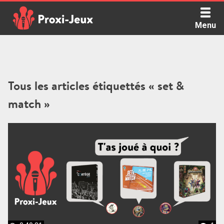
Skip
to
Menu
content
Proxi Jeux - Le podcast qui vous parle de jeux de société
Tous les articles étiquettés « set &
match »