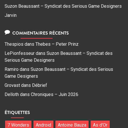
Suzon Beaussant – Syndicat des Serious Game Designers
Jarvin
COMMENTAIRES RÉCENTS
Thespios
dans
Thebes – Peter Prinz
LePionfesseur
dans
Suzon Beaussant – Syndicat des
Serious Game Designers
Ramiro
dans
Suzon Beaussant – Syndicat des Serious
Game Designers
Grovast
dans
Débrief
Delloth
dans
Chroniques – Juin 2026
ÉTIQUETTES
7 Wonders
Android
Antoine Bauza
As d'Or