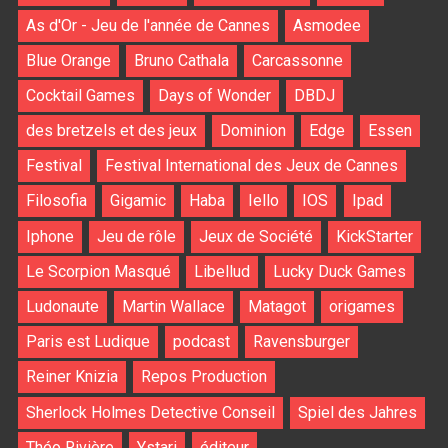
As d'Or - Jeu de l'année de Cannes
Asmodee
Blue Orange
Bruno Cathala
Carcassonne
Cocktail Games
Days of Wonder
DBDJ
des bretzels et des jeux
Dominion
Edge
Essen
Festival
Festival International des Jeux de Cannes
Filosofia
Gigamic
Haba
Iello
IOS
Ipad
Iphone
Jeu de rôle
Jeux de Société
KickStarter
Le Scorpion Masqué
Libellud
Lucky Duck Games
Ludonaute
Martin Wallace
Matagot
origames
Paris est Ludique
podcast
Ravensburger
Reiner Knizia
Repos Production
Sherlock Holmes Detective Conseil
Spiel des Jahres
Théo Rivière
Ystari
éditeur