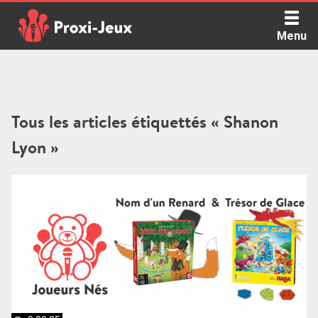
Skip
to
Menu
content
Proxi Jeux - Le podcast qui vous parle de jeux de société
Tous les articles étiquettés « Shanon
Lyon »