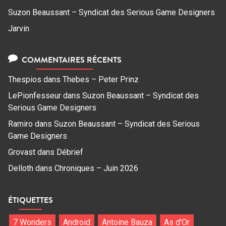
Suzon Beaussant – Syndicat des Serious Game Designers
Jarvin
COMMENTAIRES RÉCENTS
Thespios
dans
Thebes – Peter Prinz
LePionfesseur
dans
Suzon Beaussant – Syndicat des
Serious Game Designers
Ramiro
dans
Suzon Beaussant – Syndicat des Serious
Game Designers
Grovast
dans
Débrief
Delloth
dans
Chroniques – Juin 2026
ÉTIQUETTES
7 Wonders
Android
Antoine Bauza
As d'Or