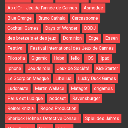
As d'Or - Jeu de l'année de Cannes
Asmodee
Blue Orange
Bruno Cathala
Carcassonne
Cocktail Games
Days of Wonder
DBDJ
des bretzels et des jeux
Dominion
Edge
Essen
Festival
Festival International des Jeux de Cannes
Filosofia
Gigamic
Haba
Iello
IOS
Ipad
Iphone
Jeu de rôle
Jeux de Société
KickStarter
Le Scorpion Masqué
Libellud
Lucky Duck Games
Ludonaute
Martin Wallace
Matagot
origames
Paris est Ludique
podcast
Ravensburger
Reiner Knizia
Repos Production
Sherlock Holmes Detective Conseil
Spiel des Jahres