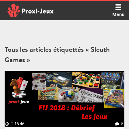
Skip
to
Menu
content
Proxi Jeux - Le podcast qui vous parle de jeux de société
Tous les articles étiquettés « Sleuth
Games »
2:15:46
5