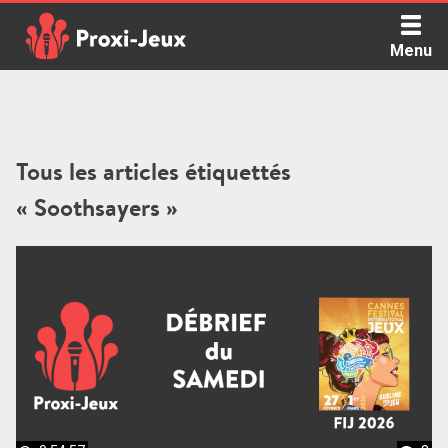
Skip
to
Menu
content
Proxi Jeux - Le podcast qui vous parle de jeux de société
Tous les articles étiquettés
« Soothsayers »