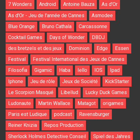
7 Wonders
Android
Antoine Bauza
As d'Or
As d'Or - Jeu de l'année de Cannes
Asmodee
Blue Orange
Bruno Cathala
Carcassonne
Cocktail Games
Days of Wonder
DBDJ
des bretzels et des jeux
Dominion
Edge
Essen
Festival
Festival International des Jeux de Cannes
Filosofia
Gigamic
Haba
Iello
IOS
Ipad
Iphone
Jeu de rôle
Jeux de Société
KickStarter
Le Scorpion Masqué
Libellud
Lucky Duck Games
Ludonaute
Martin Wallace
Matagot
origames
Paris est Ludique
podcast
Ravensburger
Reiner Knizia
Repos Production
Sherlock Holmes Detective Conseil
Spiel des Jahres