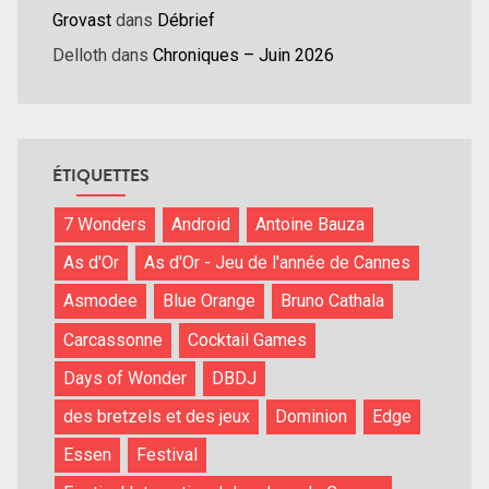
Grovast
dans
Débrief
Delloth
dans
Chroniques – Juin 2026
ÉTIQUETTES
7 Wonders
Android
Antoine Bauza
As d'Or
As d'Or - Jeu de l'année de Cannes
Asmodee
Blue Orange
Bruno Cathala
Carcassonne
Cocktail Games
Days of Wonder
DBDJ
des bretzels et des jeux
Dominion
Edge
Essen
Festival