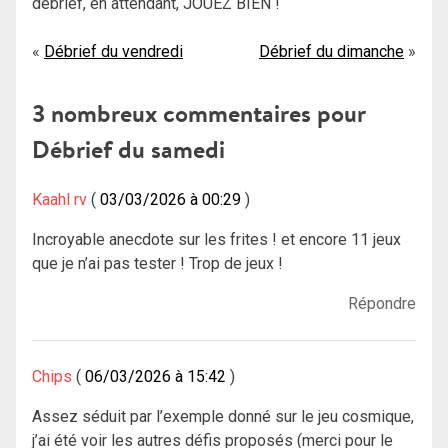
debrief, en attendant, JOUEZ BIEN !
Navigation
Débrief du vendredi
Débrief du dimanche
de
3 nombreux commentaires pour
l’article
Débrief du samedi
Kaahl rv
03/03/2026 à 00:29
Incroyable anecdote sur les frites ! et encore 11 jeux
que je n’ai pas tester ! Trop de jeux !
Répondre
Chips
06/03/2026 à 15:42
Assez séduit par l’exemple donné sur le jeu cosmique,
j’ai été voir les autres défis proposés (merci pour le