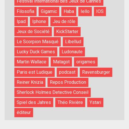
Festival International des Jeux de Cannes
Filosofia
Gigamic
Haba
Iello
IOS
Ipad
Iphone
Jeu de rôle
Jeux de Société
KickStarter
Le Scorpion Masqué
Libellud
Lucky Duck Games
Ludonaute
Martin Wallace
Matagot
origames
Paris est Ludique
podcast
Ravensburger
Reiner Knizia
Repos Production
Sherlock Holmes Detective Conseil
Spiel des Jahres
Théo Rivière
Ystari
éditeur