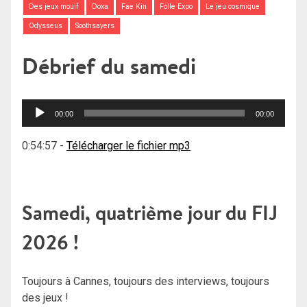
Des jeux mouif
Doxa
Fae Kin
Folle Expo
Le jeu cosmique
Odysseus
Soothsayers
Débrief du samedi
Lecteur
00:00
00:00
audio
0:54:57
-
Télécharger le fichier mp3
Samedi, quatrième jour du FIJ
2026 !
Toujours à Cannes, toujours des interviews, toujours
des jeux !