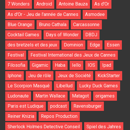
7 Wonders
Android
Antoine Bauza
As d'Or
As d'Or - Jeu de l'année de Cannes
Asmodee
Blue Orange
Bruno Cathala
Carcassonne
Cocktail Games
Days of Wonder
DBDJ
des bretzels et des jeux
Dominion
Edge
Essen
Festival
Festival International des Jeux de Cannes
Filosofia
Gigamic
Haba
Iello
IOS
Ipad
Iphone
Jeu de rôle
Jeux de Société
KickStarter
Le Scorpion Masqué
Libellud
Lucky Duck Games
Ludonaute
Martin Wallace
Matagot
origames
Paris est Ludique
podcast
Ravensburger
Reiner Knizia
Repos Production
Sherlock Holmes Detective Conseil
Spiel des Jahres