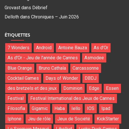
Grovast
dans
Débrief
Delloth
dans
Chroniques – Juin 2026
ÉTIQUETTES
7 Wonders
Android
Antoine Bauza
As d'Or
As d'Or - Jeu de l'année de Cannes
Asmodee
Blue Orange
Bruno Cathala
Carcassonne
Cocktail Games
Days of Wonder
DBDJ
des bretzels et des jeux
Dominion
Edge
Essen
Festival
Festival International des Jeux de Cannes
Filosofia
Gigamic
Haba
Iello
IOS
Ipad
Iphone
Jeu de rôle
Jeux de Société
KickStarter
Le Scorpion Masqué
Libellud
Lucky Duck Games