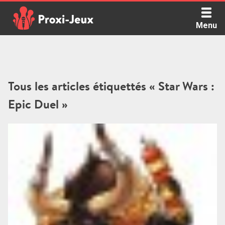
Skip
to
Menu
content
Proxi Jeux - Le podcast qui vous parle de jeux de société
Tous les articles étiquettés « Star Wars :
Epic Duel »