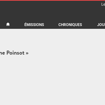
Le
iété
ÉMISSIONS
CHRONIQUES
JOU
ane Poinsot »