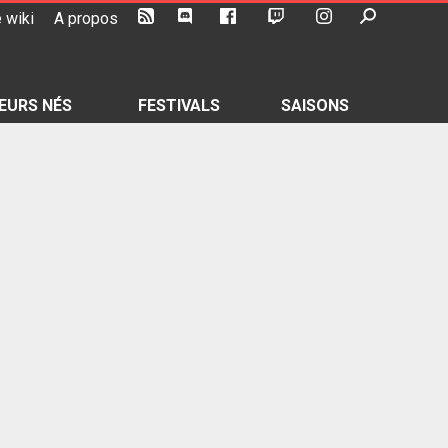
 wiki
A propos
EURS NÉS
FESTIVALS
SAISONS