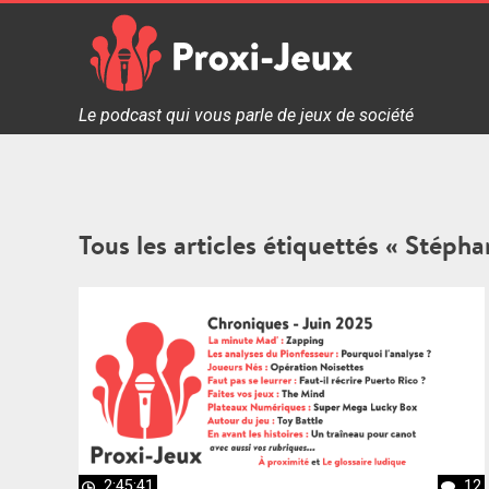
Skip
to
content
Proxi Jeux - Le podcast qui vous parle de jeux de soc
Le podcast qui vous parle de jeux de société
Tous les articles étiquettés « Stéph
2:45:41
12