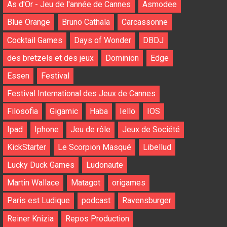
As d'Or - Jeu de l'année de Cannes
Asmodee
Blue Orange
Bruno Cathala
Carcassonne
Cocktail Games
Days of Wonder
DBDJ
des bretzels et des jeux
Dominion
Edge
Essen
Festival
Festival International des Jeux de Cannes
Filosofia
Gigamic
Haba
Iello
IOS
Ipad
Iphone
Jeu de rôle
Jeux de Société
KickStarter
Le Scorpion Masqué
Libellud
Lucky Duck Games
Ludonaute
Martin Wallace
Matagot
origames
Paris est Ludique
podcast
Ravensburger
Reiner Knizia
Repos Production