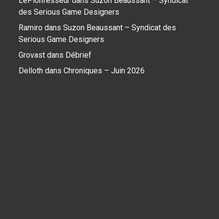
LePionfesseur
dans
Suzon Beaussant – Syndicat
des Serious Game Designers
Ramiro
dans
Suzon Beaussant – Syndicat des
Serious Game Designers
Grovast
dans
Débrief
Delloth
dans
Chroniques – Juin 2026