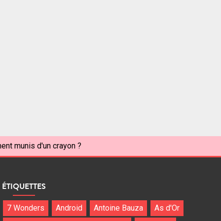
ent munis d'un crayon ?
ÉTIQUETTES
7 Wonders
Android
Antoine Bauza
As d'Or