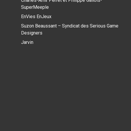
Charles-Amir Perret et Philippe Gallois-
SuperMeeple
EnVies EnJeux
Suzon Beaussant – Syndicat des Serious Game
Designers
Jarvin