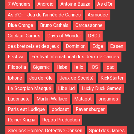
7 Wonders
Android
Antoine Bauza
As d'Or
As d'Or - Jeu de l'année de Cannes
Asmodee
Blue Orange
Bruno Cathala
Carcassonne
Cocktail Games
Days of Wonder
DBDJ
des bretzels et des jeux
Dominion
Edge
Essen
Festival
Festival International des Jeux de Cannes
Filosofia
Gigamic
Haba
Iello
IOS
Ipad
Iphone
Jeu de rôle
Jeux de Société
KickStarter
Le Scorpion Masqué
Libellud
Lucky Duck Games
Ludonaute
Martin Wallace
Matagot
origames
Paris est Ludique
podcast
Ravensburger
Reiner Knizia
Repos Production
Sherlock Holmes Detective Conseil
Spiel des Jahres