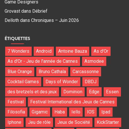
Game Designers
Grovast
dans
Débrief
Delloth
dans
Chroniques – Juin 2026
ÉTIQUETTES
7 Wonders
Android
Antoine Bauza
As d'Or
As d'Or - Jeu de l'année de Cannes
Asmodee
Blue Orange
Bruno Cathala
Carcassonne
Cocktail Games
Days of Wonder
DBDJ
des bretzels et des jeux
Dominion
Edge
Essen
Festival
Festival International des Jeux de Cannes
Filosofia
Gigamic
Haba
Iello
IOS
Ipad
Iphone
Jeu de rôle
Jeux de Société
KickStarter