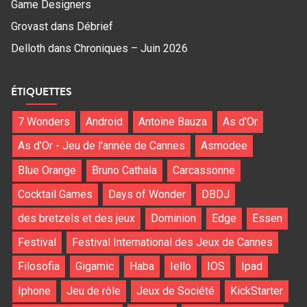
Game Designers
Grovast
dans
Débrief
Delloth
dans
Chroniques – Juin 2026
ÉTIQUETTES
7 Wonders
Android
Antoine Bauza
As d'Or
As d'Or - Jeu de l'année de Cannes
Asmodee
Blue Orange
Bruno Cathala
Carcassonne
Cocktail Games
Days of Wonder
DBDJ
des bretzels et des jeux
Dominion
Edge
Essen
Festival
Festival International des Jeux de Cannes
Filosofia
Gigamic
Haba
Iello
IOS
Ipad
Iphone
Jeu de rôle
Jeux de Société
KickStarter