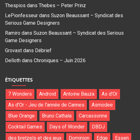
Thespios
dans
Thebes – Peter Prinz
LePionfesseur
dans
Suzon Beaussant – Syndicat des
Serious Game Designers
Ramiro
dans
Suzon Beaussant – Syndicat des Serious
Game Designers
Grovast
dans
Débrief
Delloth
dans
Chroniques – Juin 2026
ÉTIQUETTES
7 Wonders
Android
Antoine Bauza
As d'Or
As d'Or - Jeu de l'année de Cannes
Asmodee
Blue Orange
Bruno Cathala
Carcassonne
Cocktail Games
Days of Wonder
DBDJ
des bretzels et des jeux
Dominion
Edge
Essen