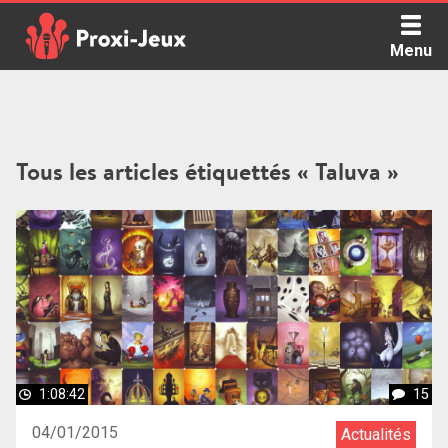
Skip
to
Menu
content
Proxi Jeux - Le podcast qui vous parle de jeux de société
Tous les articles étiquettés « Taluva »
1:08:42
15
04/01/2015
Actualités