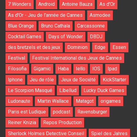
7 Wonders
Android
Antoine Bauza
As d'Or
As d'Or - Jeu de l'année de Cannes
Asmodee
Blue Orange
Bruno Cathala
Carcassonne
Cocktail Games
Days of Wonder
DBDJ
des bretzels et des jeux
Dominion
Edge
Essen
Festival
Festival International des Jeux de Cannes
Filosofia
Gigamic
Haba
Iello
IOS
Ipad
Iphone
Jeu de rôle
Jeux de Société
KickStarter
Le Scorpion Masqué
Libellud
Lucky Duck Games
Ludonaute
Martin Wallace
Matagot
origames
Paris est Ludique
podcast
Ravensburger
Reiner Knizia
Repos Production
Sherlock Holmes Detective Conseil
Spiel des Jahres