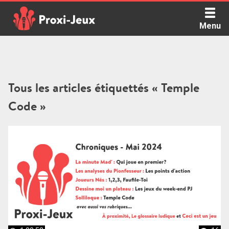
Skip
to
Menu
content
Proxi Jeux - Le podcast qui vous parle de jeux de société
Tous les articles étiquettés « Temple
Code »