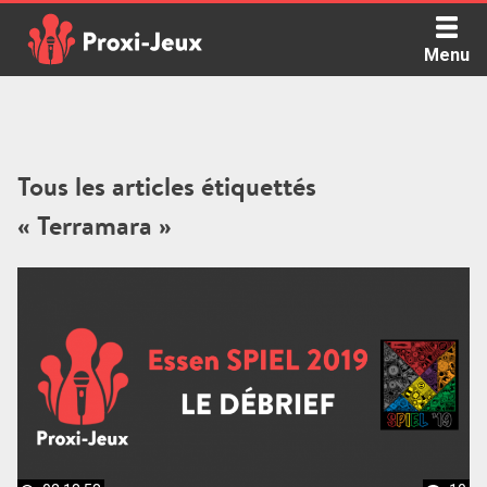
Skip
to
Menu
content
Proxi Jeux - Le podcast qui vous parle de jeux de société
Tous les articles étiquettés
« Terramara »