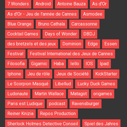
7 Wonders
Android
Antoine Bauza
As d'Or
As d'Or - Jeu de l'année de Cannes
Asmodee
Blue Orange
Bruno Cathala
Carcassonne
Cocktail Games
Days of Wonder
DBDJ
des bretzels et des jeux
Dominion
Edge
Essen
Festival
Festival International des Jeux de Cannes
Filosofia
Gigamic
Haba
Iello
IOS
Ipad
Iphone
Jeu de rôle
Jeux de Société
KickStarter
Le Scorpion Masqué
Libellud
Lucky Duck Games
Ludonaute
Martin Wallace
Matagot
origames
Paris est Ludique
podcast
Ravensburger
Reiner Knizia
Repos Production
Sherlock Holmes Detective Conseil
Spiel des Jahres