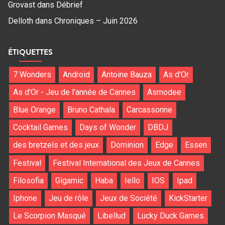
Grovast
dans
Débrief
Delloth
dans
Chroniques – Juin 2026
ÉTIQUETTES
7 Wonders
Android
Antoine Bauza
As d'Or
As d'Or - Jeu de l'année de Cannes
Asmodee
Blue Orange
Bruno Cathala
Carcassonne
Cocktail Games
Days of Wonder
DBDJ
des bretzels et des jeux
Dominion
Edge
Essen
Festival
Festival International des Jeux de Cannes
Filosofia
Gigamic
Haba
Iello
IOS
Ipad
Iphone
Jeu de rôle
Jeux de Société
KickStarter
Le Scorpion Masqué
Libellud
Lucky Duck Games