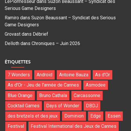
LePionfesseur
dans
Suzon Beaussant – Syndicat des
Serious Game Designers
Ramiro
dans
Suzon Beaussant – Syndicat des Serious
Game Designers
Grovast
dans
Débrief
Delloth
dans
Chroniques – Juin 2026
ÉTIQUETTES
7 Wonders
Android
Antoine Bauza
As d'Or
As d'Or - Jeu de l'année de Cannes
Asmodee
Blue Orange
Bruno Cathala
Carcassonne
Cocktail Games
Days of Wonder
DBDJ
des bretzels et des jeux
Dominion
Edge
Essen
Festival
Festival International des Jeux de Cannes