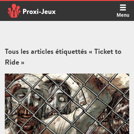
Skip
to
Menu
content
Proxi Jeux - Le podcast qui vous parle de jeux de société
Tous les articles étiquettés « Ticket to
Ride »