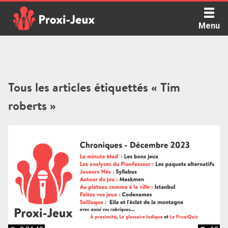
Skip
to
Menu
content
Proxi Jeux - Le podcast qui vous parle de jeux de société
Tous les articles étiquettés « Tim
roberts »