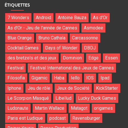
ÉTIQUETTES
7 Wonders
Android
Antoine Bauza
As d'Or
As d'Or - Jeu de l'année de Cannes
Asmodee
Blue Orange
Bruno Cathala
Carcassonne
Cocktail Games
Days of Wonder
DBDJ
des bretzels et des jeux
Dominion
Edge
Essen
Festival
Festival International des Jeux de Cannes
Filosofia
Gigamic
Haba
Iello
IOS
Ipad
Iphone
Jeu de rôle
Jeux de Société
KickStarter
Le Scorpion Masqué
Libellud
Lucky Duck Games
Ludonaute
Martin Wallace
Matagot
origames
Paris est Ludique
podcast
Ravensburger