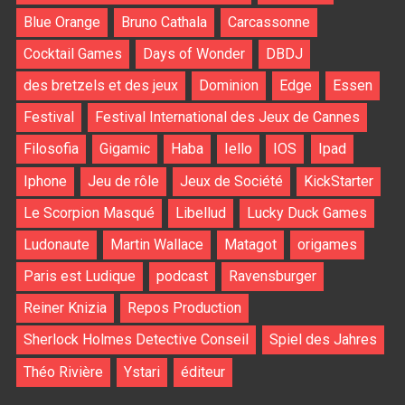
Blue Orange
Bruno Cathala
Carcassonne
Cocktail Games
Days of Wonder
DBDJ
des bretzels et des jeux
Dominion
Edge
Essen
Festival
Festival International des Jeux de Cannes
Filosofia
Gigamic
Haba
Iello
IOS
Ipad
Iphone
Jeu de rôle
Jeux de Société
KickStarter
Le Scorpion Masqué
Libellud
Lucky Duck Games
Ludonaute
Martin Wallace
Matagot
origames
Paris est Ludique
podcast
Ravensburger
Reiner Knizia
Repos Production
Sherlock Holmes Detective Conseil
Spiel des Jahres
Théo Rivière
Ystari
éditeur