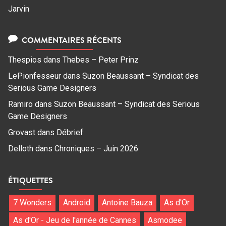
Jarvin
COMMENTAIRES RÉCENTS
Thespios
dans
Thebes – Peter Prinz
LePionfesseur
dans
Suzon Beaussant – Syndicat des
Serious Game Designers
Ramiro
dans
Suzon Beaussant – Syndicat des Serious
Game Designers
Grovast
dans
Débrief
Delloth
dans
Chroniques – Juin 2026
ÉTIQUETTES
7 Wonders
Android
Antoine Bauza
As d'Or
As d'Or - Jeu de l'année de Cannes
Asmodee