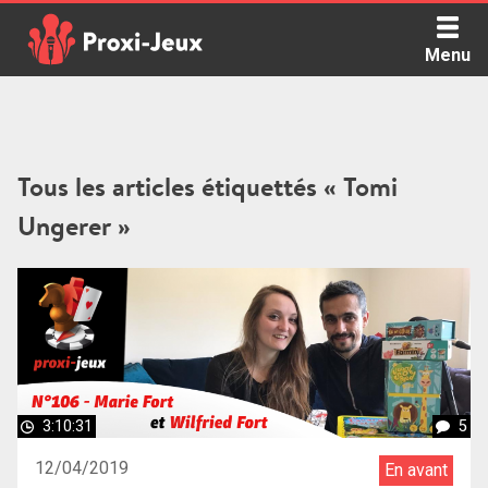
Skip
to
Menu
content
Proxi Jeux - Le podcast qui vous parle de jeux de société
Tous les articles étiquettés « Tomi
Ungerer »
3:10:31
5
12/04/2019
En avant