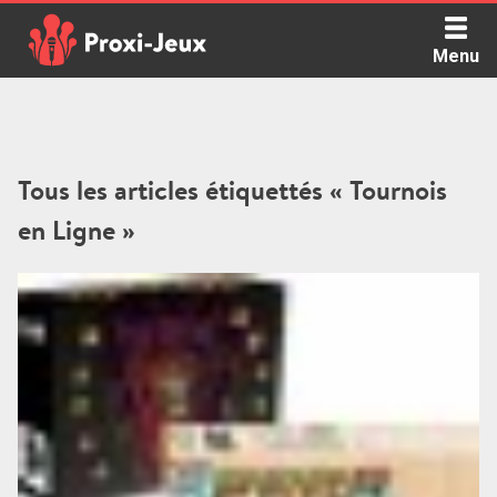
Skip
to
Menu
content
Proxi Jeux - Le podcast qui vous parle de jeux de société
Tous les articles étiquettés « Tournois
en Ligne »