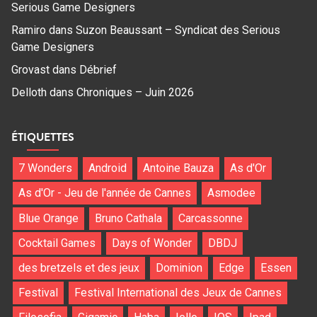
Serious Game Designers
Ramiro
dans
Suzon Beaussant – Syndicat des Serious
Game Designers
Grovast
dans
Débrief
Delloth
dans
Chroniques – Juin 2026
ÉTIQUETTES
7 Wonders
Android
Antoine Bauza
As d'Or
As d'Or - Jeu de l'année de Cannes
Asmodee
Blue Orange
Bruno Cathala
Carcassonne
Cocktail Games
Days of Wonder
DBDJ
des bretzels et des jeux
Dominion
Edge
Essen
Festival
Festival International des Jeux de Cannes