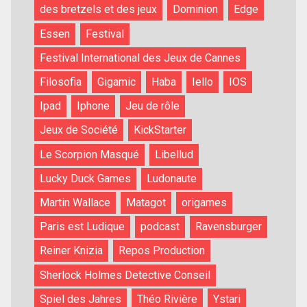
des bretzels et des jeux
Dominion
Edge
Essen
Festival
Festival International des Jeux de Cannes
Filosofia
Gigamic
Haba
Iello
IOS
Ipad
Iphone
Jeu de rôle
Jeux de Société
KickStarter
Le Scorpion Masqué
Libellud
Lucky Duck Games
Ludonaute
Martin Wallace
Matagot
origames
Paris est Ludique
podcast
Ravensburger
Reiner Knizia
Repos Production
Sherlock Holmes Detective Conseil
Spiel des Jahres
Théo Rivière
Ystari