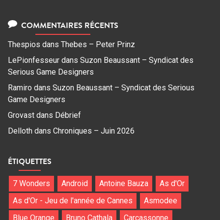
COMMENTAIRES RÉCENTS
Thespios
dans
Thebes – Peter Prinz
LePionfesseur
dans
Suzon Beaussant – Syndicat des
Serious Game Designers
Ramiro
dans
Suzon Beaussant – Syndicat des Serious
Game Designers
Grovast
dans
Débrief
Delloth
dans
Chroniques – Juin 2026
ÉTIQUETTES
7 Wonders
Android
Antoine Bauza
As d'Or
As d'Or - Jeu de l'année de Cannes
Asmodee
Blue Orange
Bruno Cathala
Carcassonne