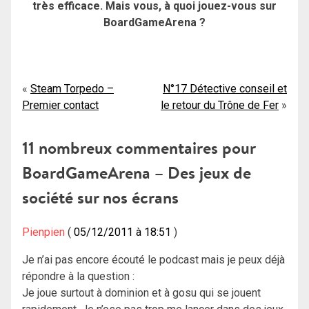
très efficace. Mais vous, à quoi jouez-vous sur
BoardGameArena ?
Navigation
Steam Torpedo –
N°17 Détective conseil et
Premier contact
le retour du Trône de Fer
de
l’article
11 nombreux commentaires pour
BoardGameArena – Des jeux de
société sur nos écrans
Pienpien
05/12/2011 à 18:51
Je n’ai pas encore écouté le podcast mais je peux déjà
répondre à la question :
Je joue surtout à dominion et à gosu qui se jouent