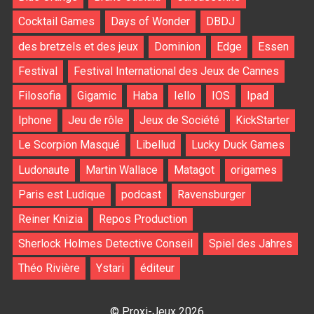
Cocktail Games
Days of Wonder
DBDJ
des bretzels et des jeux
Dominion
Edge
Essen
Festival
Festival International des Jeux de Cannes
Filosofia
Gigamic
Haba
Iello
IOS
Ipad
Iphone
Jeu de rôle
Jeux de Société
KickStarter
Le Scorpion Masqué
Libellud
Lucky Duck Games
Ludonaute
Martin Wallace
Matagot
origames
Paris est Ludique
podcast
Ravensburger
Reiner Knizia
Repos Production
Sherlock Holmes Detective Conseil
Spiel des Jahres
Théo Rivière
Ystari
éditeur
© Proxi-Jeux 2026