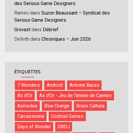
des Serious Game Designers
Ramiro
dans
Suzon Beaussant – Syndicat des
Serious Game Designers
Grovast
dans
Débrief
Delloth
dans
Chroniques – Juin 2026
ÉTIQUETTES
7 Wonders
Android
Antoine Bauza
As d'Or
As d'Or - Jeu de l'année de Cannes
Asmodee
Blue Orange
Bruno Cathala
Carcassonne
Cocktail Games
Days of Wonder
DBDJ