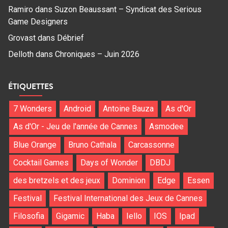
Ramiro
dans
Suzon Beaussant – Syndicat des Serious
Game Designers
Grovast
dans
Débrief
Delloth
dans
Chroniques – Juin 2026
ÉTIQUETTES
7 Wonders
Android
Antoine Bauza
As d'Or
As d'Or - Jeu de l'année de Cannes
Asmodee
Blue Orange
Bruno Cathala
Carcassonne
Cocktail Games
Days of Wonder
DBDJ
des bretzels et des jeux
Dominion
Edge
Essen
Festival
Festival International des Jeux de Cannes
Filosofia
Gigamic
Haba
Iello
IOS
Ipad