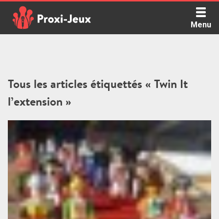
Skip
to
Menu
content
Proxi Jeux - Le podcast qui vous parle de jeux de société
Tous les articles étiquettés « Twin It
l’extension »