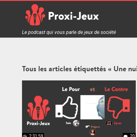
Skip
to
content
Proxi Jeux - Le podcast qui vous parle de jeux de soc
Le podcast qui vous parle de jeux de société
Tous les articles étiquettés « Une nui
2:31:59
20