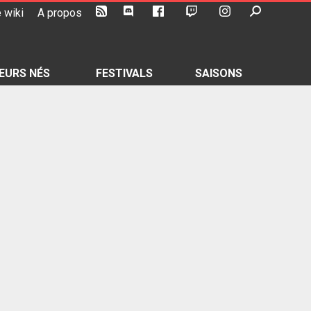
 wiki
A propos
EURS NÉS
FESTIVALS
SAISONS