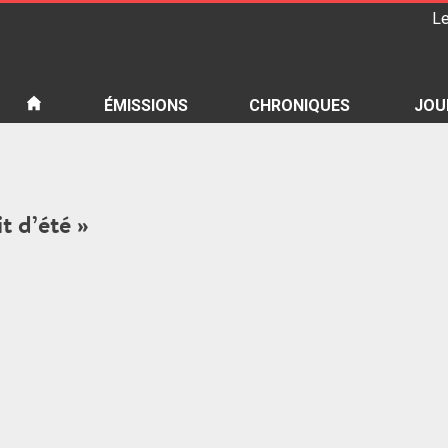
Le
iété
ÉMISSIONS
CHRONIQUES
JOU
t d’été »