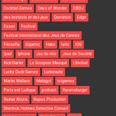
Cocktail Games
Days of Wonder
DBDJ
des bretzels et des jeux
Dominion
Edge
Essen
Festival
Festival International des Jeux de Cannes
Filosofia
Gigamic
Haba
Iello
IOS
Ipad
Iphone
Jeu de rôle
Jeux de Société
KickStarter
Le Scorpion Masqué
Libellud
Lucky Duck Games
Ludonaute
Martin Wallace
Matagot
origames
Paris est Ludique
podcast
Ravensburger
Reiner Knizia
Repos Production
Sherlock Holmes Detective Conseil