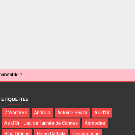
habitable ?
ÉTIQUETTES
7 Wonders
Android
Antoine Bauza
As d'Or
As d'Or - Jeu de l'année de Cannes
Asmodee
Blue Orange
Bruno Cathala
Carcassonne