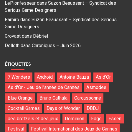
LePionfesseur
dans
Suzon Beaussant – Syndicat des
Serious Game Designers
Ramiro
dans
Suzon Beaussant – Syndicat des Serious
Game Designers
Grovast
dans
Débrief
Delloth
dans
Chroniques – Juin 2026
ÉTIQUETTES
7 Wonders
Android
Antoine Bauza
As d'Or
As d'Or - Jeu de l'année de Cannes
Asmodee
Blue Orange
Bruno Cathala
Carcassonne
Cocktail Games
Days of Wonder
DBDJ
des bretzels et des jeux
Dominion
Edge
Essen
Festival
Festival International des Jeux de Cannes