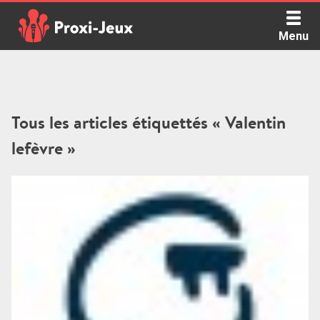
Skip
to
Menu
content
Proxi Jeux - Le podcast qui vous parle de jeux de société
Tous les articles étiquettés « Valentin
lefèvre »