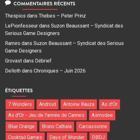
COMMENTAIRES RÉCENTS
Thespios
dans
Thebes – Peter Prinz
LePionfesseur
dans
Suzon Beaussant – Syndicat des
Serious Game Designers
Ramiro
dans
Suzon Beaussant – Syndicat des Serious
Game Designers
Grovast
dans
Débrief
Delloth
dans
Chroniques – Juin 2026
ÉTIQUETTES
7 Wonders
Android
Antoine Bauza
As d'Or
As d'Or - Jeu de l'année de Cannes
Asmodee
Blue Orange
Bruno Cathala
Carcassonne
Cocktail Games
Days of Wonder
DBDJ