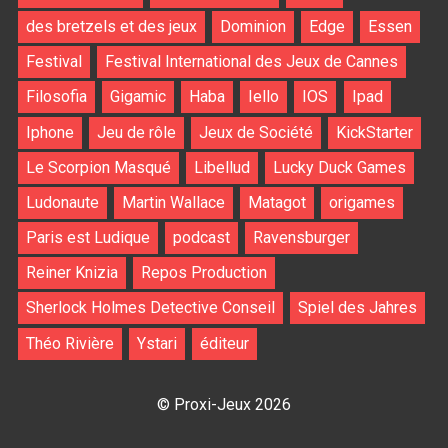
des bretzels et des jeux
Dominion
Edge
Essen
Festival
Festival International des Jeux de Cannes
Filosofia
Gigamic
Haba
Iello
IOS
Ipad
Iphone
Jeu de rôle
Jeux de Société
KickStarter
Le Scorpion Masqué
Libellud
Lucky Duck Games
Ludonaute
Martin Wallace
Matagot
origames
Paris est Ludique
podcast
Ravensburger
Reiner Knizia
Repos Production
Sherlock Holmes Detective Conseil
Spiel des Jahres
Théo Rivière
Ystari
éditeur
© Proxi-Jeux 2026