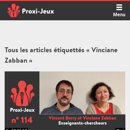
Skip
to
Menu
content
Proxi Jeux - Le podcast qui vous parle de jeux de société
Tous les articles étiquettés « Vinciane
Zabban »