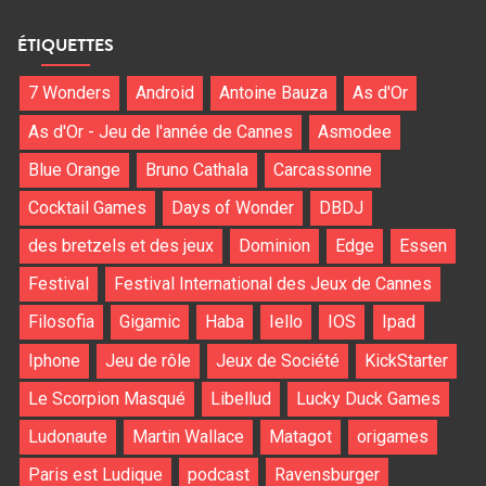
ÉTIQUETTES
7 Wonders
Android
Antoine Bauza
As d'Or
As d'Or - Jeu de l'année de Cannes
Asmodee
Blue Orange
Bruno Cathala
Carcassonne
Cocktail Games
Days of Wonder
DBDJ
des bretzels et des jeux
Dominion
Edge
Essen
Festival
Festival International des Jeux de Cannes
Filosofia
Gigamic
Haba
Iello
IOS
Ipad
Iphone
Jeu de rôle
Jeux de Société
KickStarter
Le Scorpion Masqué
Libellud
Lucky Duck Games
Ludonaute
Martin Wallace
Matagot
origames
Paris est Ludique
podcast
Ravensburger