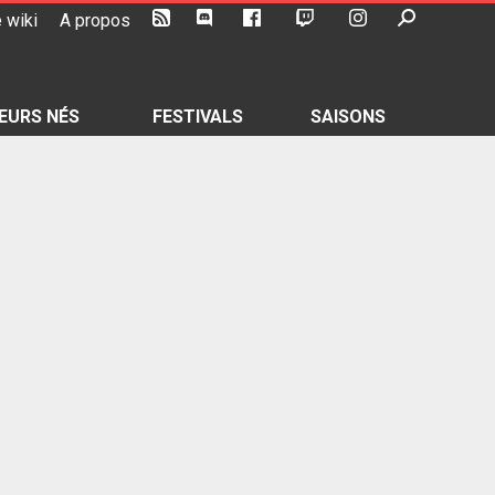
 wiki
A propos
EURS NÉS
FESTIVALS
SAISONS