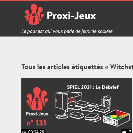
Skip
to
content
Proxi Jeux - Le podcast qui vous parle de jeux de soc
Le podcast qui vous parle de jeux de société
Tous les articles étiquettés « Witchs
03:34:28
7