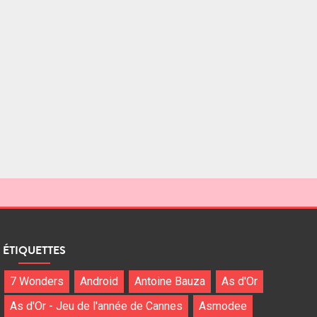
ÉTIQUETTES
7 Wonders
Android
Antoine Bauza
As d'Or
As d'Or - Jeu de l'année de Cannes
Asmodee