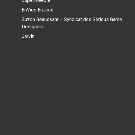
SuperMeeple
EnVies EnJeux
Suzon Beaussant – Syndicat des Serious Game
Designers
Jarvin