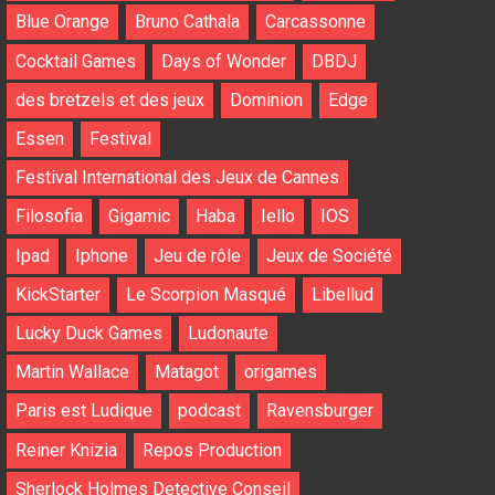
Blue Orange
Bruno Cathala
Carcassonne
Cocktail Games
Days of Wonder
DBDJ
des bretzels et des jeux
Dominion
Edge
Essen
Festival
Festival International des Jeux de Cannes
Filosofia
Gigamic
Haba
Iello
IOS
Ipad
Iphone
Jeu de rôle
Jeux de Société
KickStarter
Le Scorpion Masqué
Libellud
Lucky Duck Games
Ludonaute
Martin Wallace
Matagot
origames
Paris est Ludique
podcast
Ravensburger
Reiner Knizia
Repos Production
Sherlock Holmes Detective Conseil