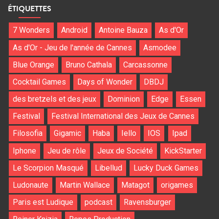
ÉTIQUETTES
7 Wonders
Android
Antoine Bauza
As d'Or
As d'Or - Jeu de l'année de Cannes
Asmodee
Blue Orange
Bruno Cathala
Carcassonne
Cocktail Games
Days of Wonder
DBDJ
des bretzels et des jeux
Dominion
Edge
Essen
Festival
Festival International des Jeux de Cannes
Filosofia
Gigamic
Haba
Iello
IOS
Ipad
Iphone
Jeu de rôle
Jeux de Société
KickStarter
Le Scorpion Masqué
Libellud
Lucky Duck Games
Ludonaute
Martin Wallace
Matagot
origames
Paris est Ludique
podcast
Ravensburger