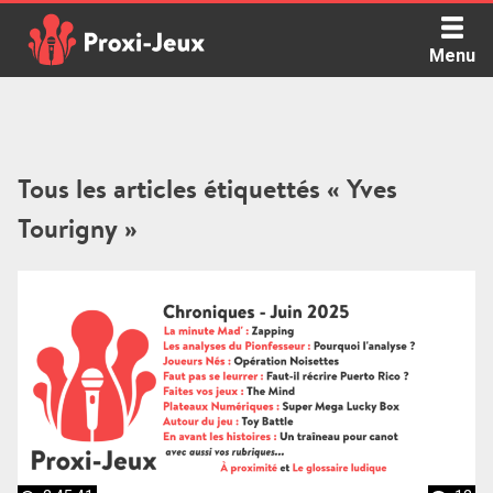
Skip
to
Menu
content
Proxi Jeux - Le podcast qui vous parle de jeux de société
Tous les articles étiquettés « Yves
Tourigny »