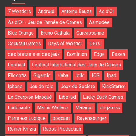
7 Wonders
Android
Antoine Bauza
As d'Or
As d'Or - Jeu de l'année de Cannes
Asmodee
Blue Orange
Bruno Cathala
Carcassonne
Cocktail Games
Days of Wonder
DBDJ
des bretzels et des jeux
Dominion
Edge
Essen
Festival
Festival International des Jeux de Cannes
Filosofia
Gigamic
Haba
Iello
IOS
Ipad
Iphone
Jeu de rôle
Jeux de Société
KickStarter
Le Scorpion Masqué
Libellud
Lucky Duck Games
Ludonaute
Martin Wallace
Matagot
origames
Paris est Ludique
podcast
Ravensburger
Reiner Knizia
Repos Production