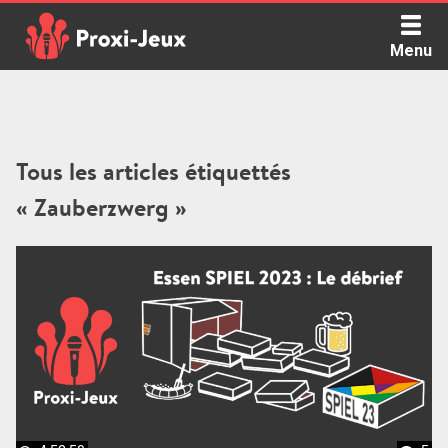
Skip
to
Menu
content
Proxi Jeux - Le podcast qui vous parle de jeux de société
Tous les articles étiquettés
« Zauberzwerg »