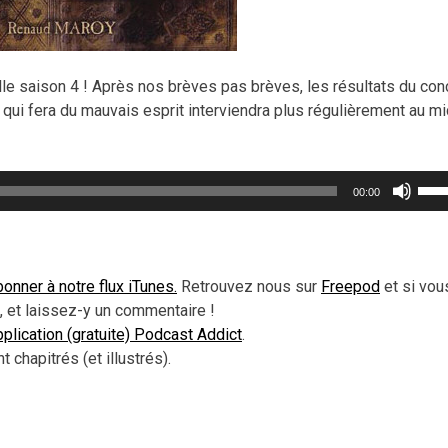
elle saison 4 ! Après nos brèves pas brèves, les résultats du co
qui fera du mauvais esprit interviendra plus régulièrement au mi
Util
00:00
les
flèc
haut
pou
onner à notre flux iTunes.
Retrouvez nous sur
Freepod
et si vou
aug
 et laissez-y un commentaire !
ou
application (gratuite) Podcast Addict
.
dimi
chapitrés (et illustrés).
le
vol