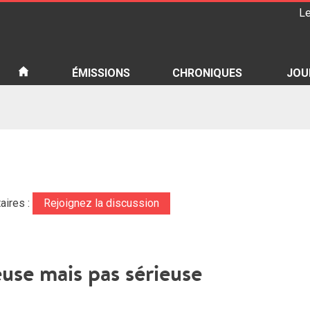
Le
iété
ÉMISSIONS
CHRONIQUES
JOU
aires :
Rejoignez la discussion
use mais pas sérieuse