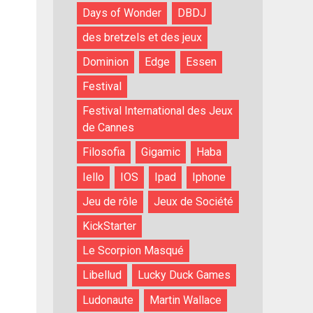
Days of Wonder
DBDJ
des bretzels et des jeux
Dominion
Edge
Essen
Festival
Festival International des Jeux
de Cannes
Filosofia
Gigamic
Haba
Iello
IOS
Ipad
Iphone
Jeu de rôle
Jeux de Société
KickStarter
Le Scorpion Masqué
Libellud
Lucky Duck Games
Ludonaute
Martin Wallace