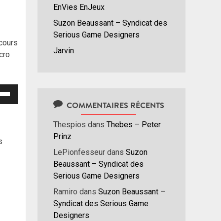
EnVies EnJeux
Suzon Beaussant – Syndicat des
Serious Game Designers
ncours
Jarvin
cro
isez
COMMENTAIRES RÉCENTS
hes
Thespios
dans
Thebes – Peter
/bas
Prinz
r
s
menter
LePionfesseur
dans
Suzon
Beaussant – Syndicat des
nuer
Serious Game Designers
Ramiro
dans
Suzon Beaussant –
ume.
Syndicat des Serious Game
Designers