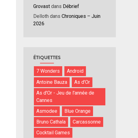
Grovast
dans
Débrief
Delloth
dans
Chroniques – Juin
2026
ÉTIQUETTES
7 Wonders
Android
Antoine Bauza
As d'Or
As d'Or - Jeu de l'année de
Cannes
Asmodee
Blue Orange
Bruno Cathala
Carcassonne
Cocktail Games